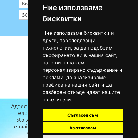
Ние използваме
бисквитки
Ние използваме бисквитки и
други, проследяващи,
технологии, за да подобрим
сърфирането ви в нашия сайт,
като ви покажем
персонализирано съдържание и
реклами, да анализираме
трафика на нашия сайт и да
разберем откъде идват нашите
посетители.
Адрес:
гр. Бургас(Карта)
Адрес:
гр.Троян
тел.: 0885/94 36 46
(Карта)
Съгласен съм
stoilov_ood@abv.bg
тел.: 0888/624 464
e-mail:
info@klimatici-
stoilovi_eood@abv.bg
Аз отказвам
stoilov.com