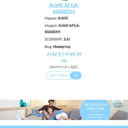
Arielli AFGA-
60ARDN1
Марка:
Arielli
Модел:
Arielli AFGA-
60ARDN1
SCOP/APF:
3.61
Вид:
Инвертор
2142 €
/
4189.39
лв.
Цените са с ДДС.