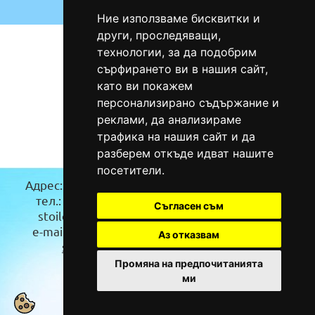
Ние използваме бисквитки и
други, проследяващи,
технологии, за да подобрим
сърфирането ви в нашия сайт,
като ви покажем
персонализирано съдържание и
реклами, да анализираме
трафика на нашия сайт и да
разберем откъде идват нашите
посетители.
Адрес:
гр. Бургас(Карта)
Адрес:
гр.Троян
тел.: 0885/94 36 46
(Карта)
Съгласен съм
stoilov_ood@abv.bg
тел.: 0888/624 464
e-mail:
info@klimatici-
stoilovi_eood@abv.bg
Аз отказвам
stoilov.com
Промяна на предпочитанията
ми
2026, Всички права запазени.