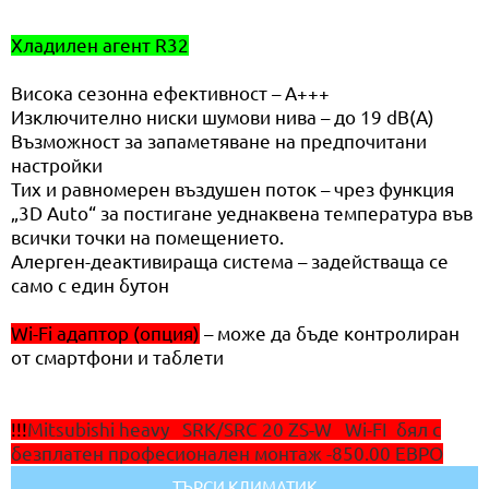
Хладилен агент R32
Висока сезонна ефективност – A+++
Изключително ниски шумови нива – до 19 dB(A)
Възможност за запаметяване на предпочитани
настройки
Тих и равномерен въздушен поток – чрез функция
„3D Auto“ за постигане уеднаквена температура във
всички точки на помещението.
Алерген-деактивираща система – задействаща се
само с един бутон
Wi-Fi адаптор (опция)
– може да бъде контролиран
от смартфони и таблети
!!!
Mitsubishi heavy SRK/SRC 20 ZS-W Wi-FI бял с
безплатен професионален монтаж -850.00 ЕВРО
ТЪРСИ КЛИМАТИК