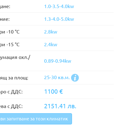
ане:
1.0-3.5-4.0kw
ние:
1.3-4.0-5.0kw
ри -10 °C
2.8kw
ри -15 °C
2.4kw
умация охл./
0.89-0.94kw
25-30 кв.м.
ящ за площ:
1100 €
ро с ДДС:
2151.41 лв.
ва с ДДС:
ви запитване за този климатик