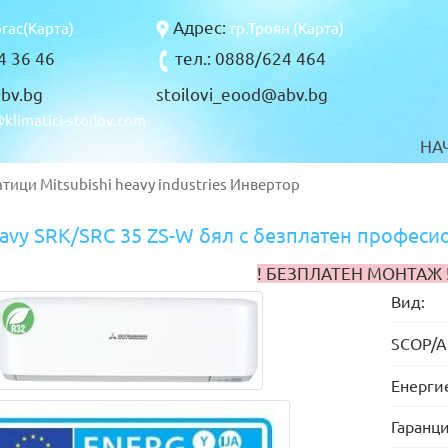
Адрес:
ргас(Карта)
гр.Троян (Карта)
94 36 46
тел.: 0888/624 464
bv.bg
stoilovi_eood@abv.bg
klimatici-stoilov.com
НА
атици
Mitsubishi heavy industries
Инвертор
heavy SRK/SRC 35 ZS-W бял с безплатен профес
! БЕЗПЛАТЕН МОНТАЖ 
Вид:
SCOP/A
Енергие
Гаранци