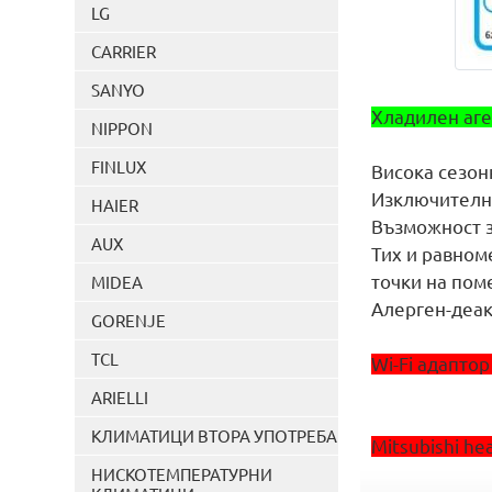
LG
CARRIER
SANYO
Хладилен аге
NIPPON
FINLUX
Висока сезон
Изключително
HAIER
Възможност з
AUX
Тих и равном
точки на пом
MIDEA
Алерген-деак
GORENJE
TCL
Wi-Fi адаптор
ARIELLI
КЛИМАТИЦИ ВТОРА УПОТРЕБА
Mitsubishi h
НИСКОТЕМПЕРАТУРНИ