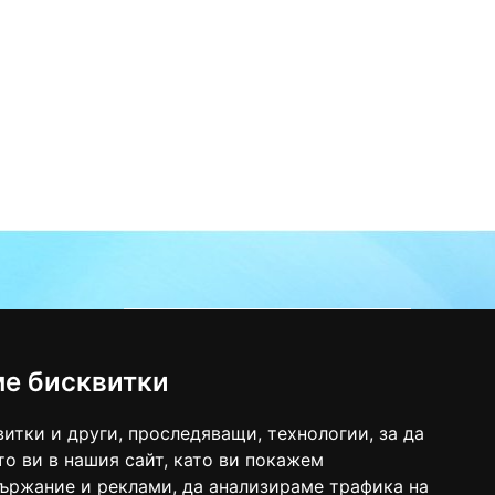
гр.Троян (Карта)
888/624 464
ме бисквитки
i_eood@abv.bg
итки и други, проследяващи, технологии, за да
о ви в нашия сайт, като ви покажем
ържание и реклами, да анализираме трафика на