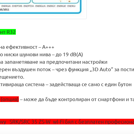
нт R32
на ефективност – A+++
 ниски шумови нива – до 19 dB(A)
а запаметяване на предпочитани настройки
ерен въздушен поток – чрез функция „3D Auto“ за пост
ещението.
тивираща система – задействаща се само с един бутон
 (опция)
– може да бъде контролиран от смартфони и 
eavy SRK/SRC 35 ZS-W wI-Fi бял с безплатен професио