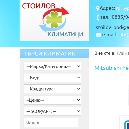
Адрес:
гр. Бу
тел.: 0885/
stoilov_ood@a
e-mail:
info@
Вие сте в:
Клим
Mitsubishi 