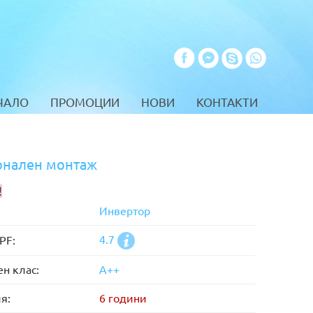
ЧАЛО
ПРОМОЦИИ
НОВИ
КОНТАКТИ
ионален монтаж
!
Инвертор
4.7
PF:
н клас:
А++
я:
6 години