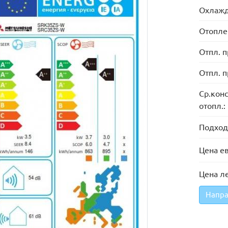
Охлажд
Отопле
Отпл. п
Отпл. п
Ср.конс
отопл.:
Подход
Цена ев
Цена ле
Напра