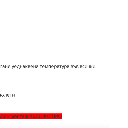
игане уеднаквена температура във всички
таблети
нален монтаж-1077.00 ЕВРО