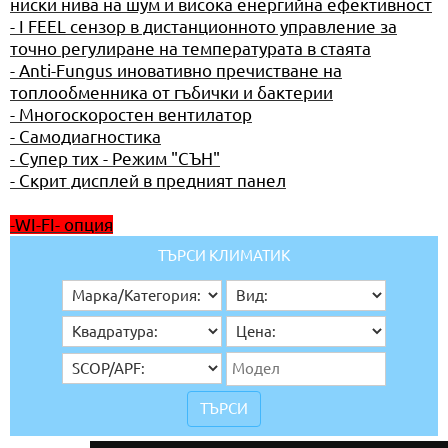
ниски нива на шум и висока енергийна ефективност
- I FEEL сензор в дистанционното управление за
точно регулиране на температурата в стаята
- Anti-Fungus иновативно пречистване на
топлообменника от гъбички и бактерии
- Многоскоростен вентилатор
- Самодиагностика
- Супер тих - Режим "СЪН"
- Скрит дисплей в предният панел
-WI-FI- опция
ТЪРСИ КЛИМАТИК