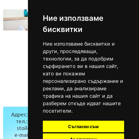
Ние използваме
бисквитки
Ние използваме бисквитки и
други, проследяващи,
технологии, за да подобрим
сърфирането ви в нашия сайт,
като ви покажем
персонализирано съдържание и
реклами, да анализираме
трафика на нашия сайт и да
разберем откъде идват нашите
посетители.
Адрес:
гр. Бургас(Карта)
Адрес:
гр.Троян
тел.: 0885/94 36 46
(Карта)
Съгласен съм
stoilov_ood@abv.bg
тел.: 0888/624 464
e-mail:
info@klimatici-
stoilovi_eood@abv.bg