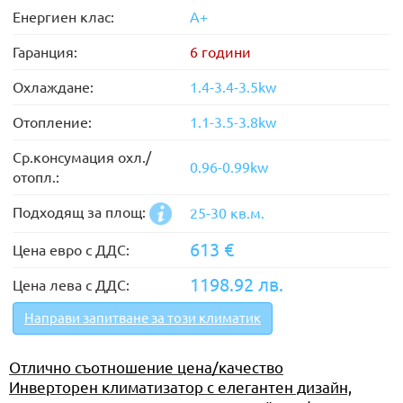
Енергиен клас:
А+
Гаранция:
6 години
Охлаждане:
1.4-3.4-3.5kw
Отопление:
1.1-3.5-3.8kw
Ср.консумация охл./
0.96-0.99kw
отопл.:
Подходящ за площ:
25-30 кв.м.
613 €
Цена евро с ДДС:
1198.92 лв.
Цена лева с ДДС:
Направи запитване за този климатик
Отлично съотношение цена/качество
Инверторен климатизатор с елегантен дизайн,