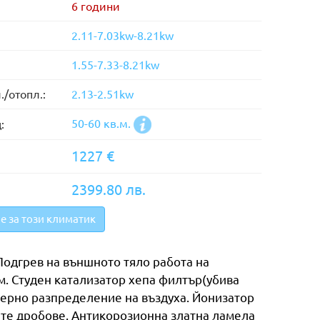
6 години
2.11-7.03kw-8.21kw
1.55-7.33-8.21kw
./отопл.:
2.13-2.51kw
50-60 кв.м.
:
1227 €
2399.80 лв.
е за този климатик
Подгрев на външното тяло работа на
. Студен катализатор хепа филтър(убива
мерно разпределение на въздуха. Йонизатор
ите дробове. Антикорозионна златна ламела