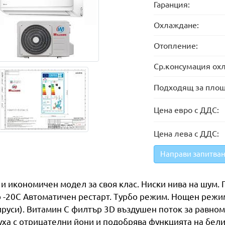
Гаранция:
Охлаждане:
Отопление:
Ср.консумация охл
Подходящ за площ
Цена евро с ДДС:
Цена лева с ДДС:
Направи запитван
и икономичен модел за своя клас. Ниски нива на шум. 
 -20С Автоматичен рестарт. Турбо режим. Нощен режим
ируси). Витамин С филтър 3D въздушен поток за равно
уха с отрицателни йони и подобрява функцията на бел