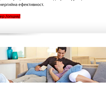
енергийна ефективност.
лер /опция/