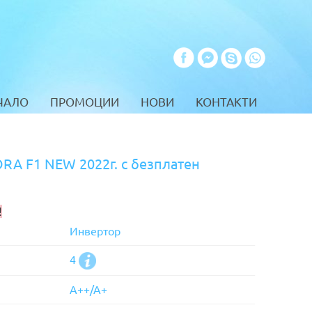
ЧАЛО
ПРОМОЦИИ
НОВИ
КОНТАКТИ
 F1 NEW 2022г. с безплатен
!
Инвертор
4
А++/А+