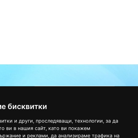
гр.Троян (Карта)
888/624 464
ме бисквитки
i_eood@abv.bg
итки и други, проследяващи, технологии, за да
о ви в нашия сайт, като ви покажем
ържание и реклами, да анализираме трафика на