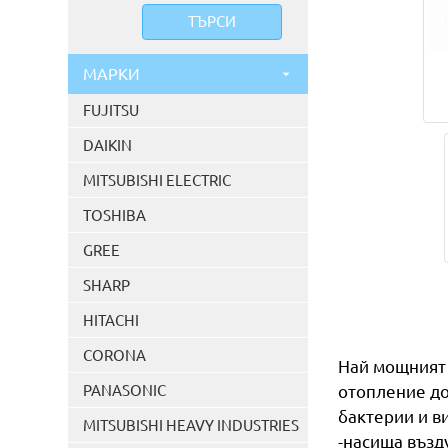
МАРКИ
FUJITSU
DAIKIN
MITSUBISHI ELECTRIC
TOSHIBA
GREE
SHARP
HITACHI
CORONA
Най мощният 
PANASONIC
отопление до
бактерии и в
MITSUBISHI HEAVY INDUSTRIES
-насища възд