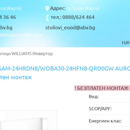
Адрес:
ргас(Карта)
гр.Троян (Карта)
94 36 46
тел.: 0888/624 464
bv.bg
stoilovi_eood@abv.bg
klimatici-stoilov.com
НА
атици
WILLIAMS
Инвертор
SAM-24HRDN8/WOBA30-24HFN8-QRD0GW AURORA
лен монтаж
! БЕЗПЛАТЕН МОНТАЖ 
Вид:
SCOP/APF:
Енергиен клас: