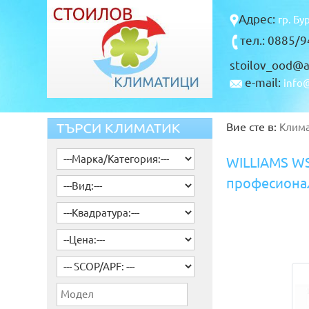
Адрес:
гр. Бу
тел.: 0885/
stoilov_ood@a
e-mail:
info@
Вие сте в:
Клим
WILLIAMS W
професиона